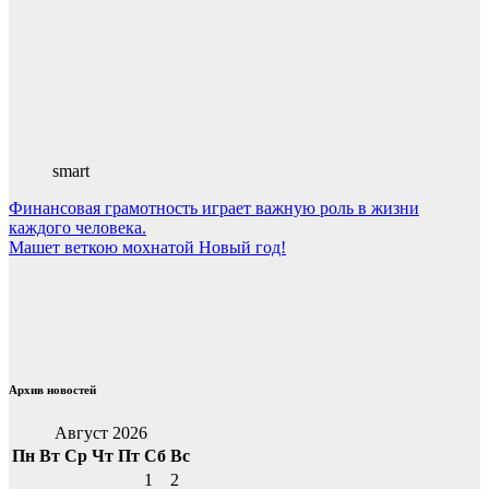
smart
Навигация
Финансовая грамотность играет важную роль в жизни
каждого человека.
по
Машет веткою мохнатой Новый год!
записям
Архив новостей
Август 2026
Пн
Вт
Ср
Чт
Пт
Сб
Вс
1
2