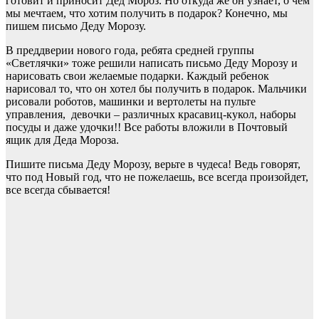
готовит и приносит Дед Мороз. Но откуда же он узнает, о чём
мы мечтаем, что хотим получить в подарок? Конечно, мы
пишем письмо Деду Морозу.
В преддверии нового года, ребята средней группы
«Светлячки» тоже решили написать письмо Деду Морозу и
нарисовать свои желаемые подарки. Каждый ребенок
нарисовал то, что он хотел бы получить в подарок. Мальчики
рисовали роботов, машинки и вертолеты на пульте
управления, девочки – различных красавиц-кукол, наборы
посуды и даже удочки!! Все работы вложили в Почтовый
ящик для Деда Мороза.
Пишите письма Деду Морозу, верьте в чудеса! Ведь говорят,
что под Новый год, что не пожелаешь, все всегда произойдет,
все всегда сбывается!