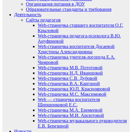
Организация питания в ДОУ
Образовательные стандарты и требования
Деятельность
Сайты педагогов
Web-страничка старшего воспитателя О.Г.
Крыловой
Web-страничка педагога-психолога В.Ю.
Ануфриевой
Web-страничка воспитателя Досаевой
Христины Александровны
Web-страничка учителя-логопеда Е.А.
Чимровой
Web-страничка М.В. Пототовой
Web-страничка Н.Д. Иваницкой
Web-страничка С.В. Дубовой
Web-страничка В.А. Каргиной
Web-страничка Ю.П. Краснояровой
Web-страничка М.С. Максимовой
Web — страничка воспитателя
Ширшонковой Е.С.
Web-страничка М.А. Еремеевой
Web-страничка М.И. Арсютовой
Web-страничка музыкального руководителя
Е.В. Березиной
Новости