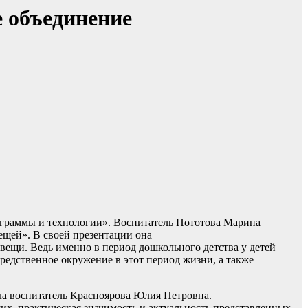
е объединение
ограммы и технологии». Воспитатель Пототова Марина
ещей». В своей презентации она
вещи. Ведь именно в период дошкольного детства у детей
едственное окружение в этот период жизни, а также
а воспитатель Красноярова Юлия Петровна.
их, практическая значимость и актуальность представленных