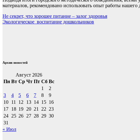
материалов, рекомендовано использовать опыт работы нашего д
Навигация
Не секрет, что хорошее питание – залог здоровья
Экологическое воспитание дошкольников
по
записям
Архив новостей
Август 2026
Пн
Вт
Ср
Чт
Пт
Сб
Вс
1
2
3
4
5
6
7
8
9
10
11
12
13
14
15
16
17
18
19
20
21
22
23
24
25
26
27
28
29
30
31
« Июл