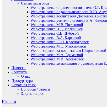
Сайты педагогов
Web-страничка старшего воспитателя О.Г. Кр
Web-страничка педагога-психолога В.Ю. Ану
Web-страничка воспитателя Досаевой Христ
Web-страничка учителя-логопеда Е.А. Чимро
Web-страничка М.В. Пототовой
Web-страничка Н.Д. Иваницкой
Web-страничка С.В. Дубовой
Web-страничка В.А. Каргиной
Web-страничка Ю.П. Краснояровой
Web-страничка М.С. Максимовой
Web — страничка воспитателя Ширшонковой 
Web-страничка М.А. Еремеевой
Web-страничка М.И. Арсютовой
Web-страничка музыкального руководителя Е.
Новости
Контакты
О нас
Прокуратура
Обратная связь
Вопросы / ответы
Задать вопрос
Новости