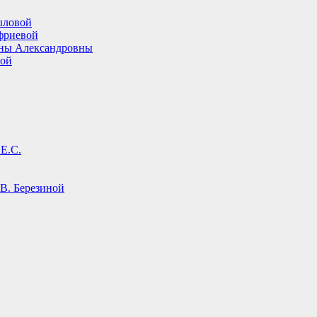
ыловой
фриевой
ины Александровны
вой
Е.С.
В. Березиной