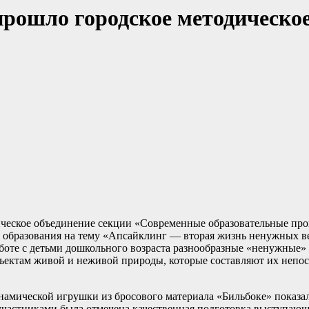
прошло городское методическо
одическое объединение секции «Современные образовательные пр
о образования на тему «Апсайклинг — вторая жизнь ненужных в
оте с детьми дошкольного возраста разнообразные «ненужные» 
ектам живой и неживой природы, которые составляют их непоср
мической игрушки из бросового материала «Бильбоке» показал
участниками была отмечена качественная подготовка выступающ