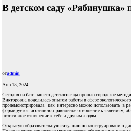
В детском саду «Рябинушка» 
от
admin
Апр 18, 2024
Сегодня на базе нашего детского сада прошло городское мет
Викторовна поделилась опытом работы в сфере экологическог
продемонстрировала, как интересно можно использовать в раб
формируется осознанно-правильное отношение к явлениям, объ
позитивное отношение к себе и другим людям.
Открытую образовательную ситуацию по конструированию дина
Подводя итоги городского методического объединения, всеми 