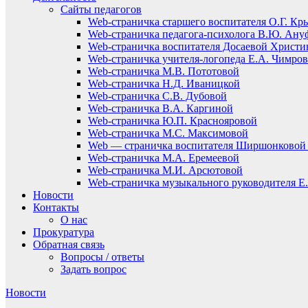
Сайты педагогов
Web-страничка старшего воспитателя О.Г. Кр
Web-страничка педагога-психолога В.Ю. Ану
Web-страничка воспитателя Досаевой Христ
Web-страничка учителя-логопеда Е.А. Чимро
Web-страничка М.В. Пототовой
Web-страничка Н.Д. Иваницкой
Web-страничка С.В. Дубовой
Web-страничка В.А. Каргиной
Web-страничка Ю.П. Краснояровой
Web-страничка М.С. Максимовой
Web — страничка воспитателя Ширшонковой 
Web-страничка М.А. Еремеевой
Web-страничка М.И. Арсютовой
Web-страничка музыкального руководителя Е.
Новости
Контакты
О нас
Прокуратура
Обратная связь
Вопросы / ответы
Задать вопрос
Новости