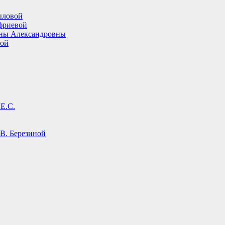
ыловой
фриевой
ины Александровны
вой
Е.С.
В. Березиной