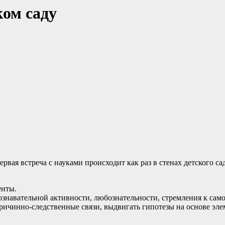
ком саду
ервая встреча с науками происходит как раз в стенах детского с
енты.
ознавательной активности, любознательности, стремления к са
причинно-следственные связи, выдвигать гипотезы на основе эл