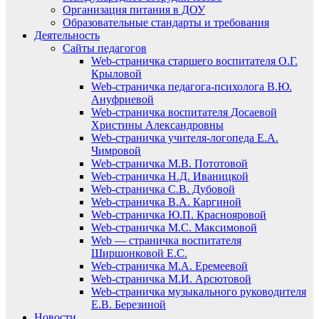
Организация питания в ДОУ
Образовательные стандарты и требования
Деятельность
Сайты педагогов
Web-страничка старшего воспитателя О.Г.
Крыловой
Web-страничка педагога-психолога В.Ю.
Ануфриевой
Web-страничка воспитателя Досаевой
Христины Александровны
Web-страничка учителя-логопеда Е.А.
Чимровой
Web-страничка М.В. Пототовой
Web-страничка Н.Д. Иваницкой
Web-страничка С.В. Дубовой
Web-страничка В.А. Каргиной
Web-страничка Ю.П. Краснояровой
Web-страничка М.С. Максимовой
Web — страничка воспитателя
Ширшонковой Е.С.
Web-страничка М.А. Еремеевой
Web-страничка М.И. Арсютовой
Web-страничка музыкального руководителя
Е.В. Березиной
Новости