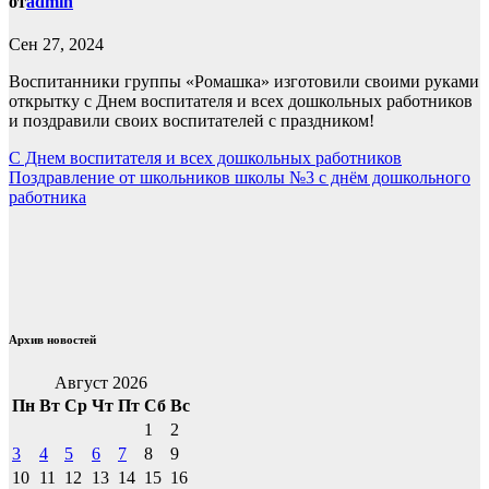
от
admin
Сен 27, 2024
Воспитанники группы «Ромашка» изготовили своими руками
открытку с Днем воспитателя и всех дошкольных работников
и поздравили своих воспитателей с праздником!
Навигация
С Днем воспитателя и всех дошкольных работников
Поздравление от школьников школы №3 с днём дошкольного
по
работника
записям
Архив новостей
Август 2026
Пн
Вт
Ср
Чт
Пт
Сб
Вс
1
2
3
4
5
6
7
8
9
10
11
12
13
14
15
16