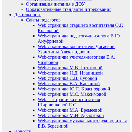
Организация питания в ДОУ
Образовательные стандарты и требования
Деятельность
Сайты педагогов
Web-страничка старшего воспитателя О.Г.
Крыловой
Web-страничка педагога-психолога В.Ю.
Ануфриевой
Web-страничка воспитателя Досаевой
Христины Александровны
Web-страничка учителя-логопеда Е.А.
Чимровой
Web-страничка М.В. Пототовой
Web-страничка Н.Д. Иваницкой
Web-страничка С.В. Дубовой
Web-страничка В.А. Каргиной
Web-страничка Ю.П. Краснояровой
Web-страничка М.С. Максимовой
Web — страничка воспитателя
Ширшонковой Е.С.
Web-страничка М.А. Еремеевой
Web-страничка М.И. Арсютовой
Web-страничка музыкального руководителя
Е.В. Березиной
Новости