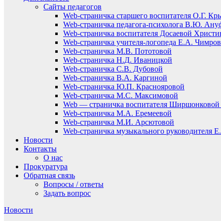
Сайты педагогов
Web-страничка старшего воспитателя О.Г. Кр
Web-страничка педагога-психолога В.Ю. Ану
Web-страничка воспитателя Досаевой Христ
Web-страничка учителя-логопеда Е.А. Чимро
Web-страничка М.В. Пототовой
Web-страничка Н.Д. Иваницкой
Web-страничка С.В. Дубовой
Web-страничка В.А. Каргиной
Web-страничка Ю.П. Краснояровой
Web-страничка М.С. Максимовой
Web — страничка воспитателя Ширшонковой 
Web-страничка М.А. Еремеевой
Web-страничка М.И. Арсютовой
Web-страничка музыкального руководителя Е.
Новости
Контакты
О нас
Прокуратура
Обратная связь
Вопросы / ответы
Задать вопрос
Новости