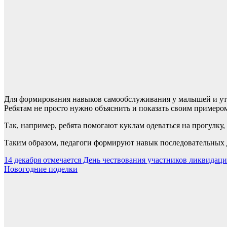
Для формирования навыков самообслуживания у малышей и уто
Ребятам не просто нужно объяснить и показать своим примером
Так, например, ребята помогают куклам одеваться на прогулк
Таким образом, педагоги формируют навык последовательных д
Навигация
14 декабря отмечается День чествования участников ликвидац
Новогодние поделки
по
записям