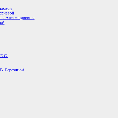
ыловой
фриевой
ины Александровны
вой
Е.С.
В. Березиной