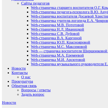
Сайты педагогов
Web-страничка старшего воспитателя О.Г. Кр
Web-страничка педагога-психолога В.Ю. Ану
Web-страничка воспитателя Досаевой Христ
Web-страничка учителя-логопеда Е.А. Чимро
Web-страничка М.В. Пототовой
Web-страничка Н.Д. Иваницкой
Web-страничка С.В. Дубовой
Web-страничка В.А. Каргиной
Web-страничка Ю.П. Краснояровой
Web-страничка М.С. Максимовой
Web — страничка воспитателя Ширшонковой 
Web-страничка М.А. Еремеевой
Web-страничка М.И. Арсютовой
Web-страничка музыкального руководителя Е.
Новости
Контакты
О нас
Прокуратура
Обратная связь
Вопросы / ответы
Задать вопрос
Новости