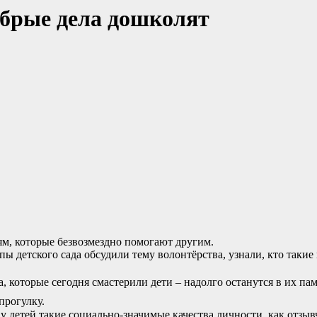
брые дела дошколят
м, которые безвозмездно помогают другим.
ы детского сада обсудили тему волонтёрства, узнали, кто такие
которые сегодня смастерили дети – надолго останутся в их пам
прогулку.
етей такие социально-значимые качества личности, как отзывчи