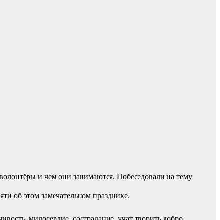
 волонтёры и чем они занимаются. Побеседовали на тему
яти об этом замечательном празднике.
вость, милосердие, сострадание, учат творить добро.