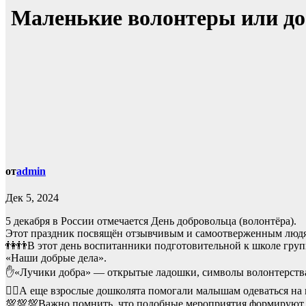
Маленькие волонтеры или до
от
admin
Дек 5, 2024
5 декабря в России отмечается День добровольца (волонтёра).
Этот праздник посвящён отзывчивым и самоотверженным людя
👫👬В этот день воспитанники подготовительной к школе групп
«Наши добрые дела».
✋«Лучики добра» — открытые ладошки, символы волонтерства, 
🙍‍♂А еще взрослые дошколята помогали малышам одеваться на 
💯💯💯Важно помнить, что подобные мероприятия формируют у д