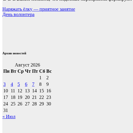
Навигация
Наряжать ёлку — приятное занятие
День волонтера
по
записям
Архив новостей
Август 2026
Пн
Вт
Ср
Чт
Пт
Сб
Вс
1
2
3
4
5
6
7
8
9
10
11
12
13
14
15
16
17
18
19
20
21
22
23
24
25
26
27
28
29
30
31
« Июл