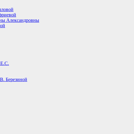
ыловой
фриевой
ины Александровны
вой
Е.С.
В. Березиной