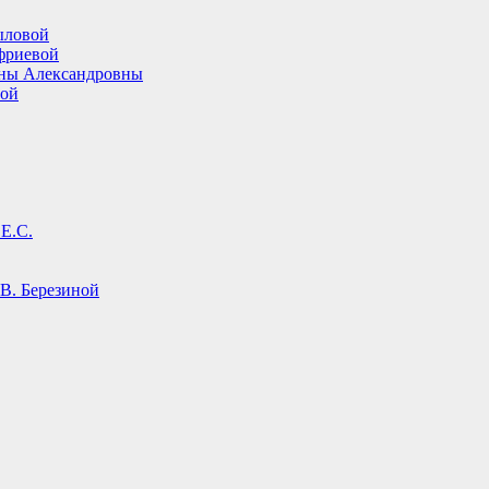
ыловой
фриевой
ины Александровны
вой
Е.С.
В. Березиной