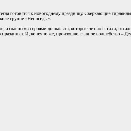
всегда готовятся к новогоднему празднику. Сверкающие гирлянд
коле группе «Непоседы».
в, а главными героями дошколята, которые читают стихи, отга
в праздника. И, конечно же, произошло главное волшебство – Д