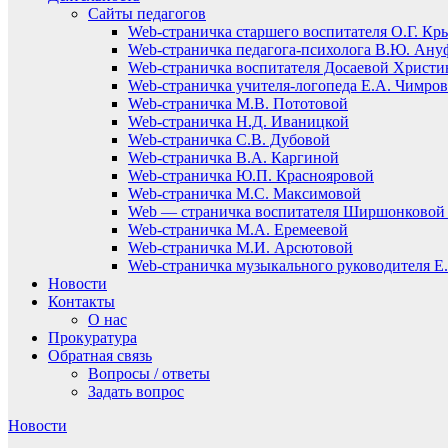
Сайты педагогов
Web-страничка старшего воспитателя О.Г. Кр
Web-страничка педагога-психолога В.Ю. Ану
Web-страничка воспитателя Досаевой Христ
Web-страничка учителя-логопеда Е.А. Чимро
Web-страничка М.В. Пототовой
Web-страничка Н.Д. Иваницкой
Web-страничка С.В. Дубовой
Web-страничка В.А. Каргиной
Web-страничка Ю.П. Краснояровой
Web-страничка М.С. Максимовой
Web — страничка воспитателя Ширшонковой 
Web-страничка М.А. Еремеевой
Web-страничка М.И. Арсютовой
Web-страничка музыкального руководителя Е.
Новости
Контакты
О нас
Прокуратура
Обратная связь
Вопросы / ответы
Задать вопрос
Новости