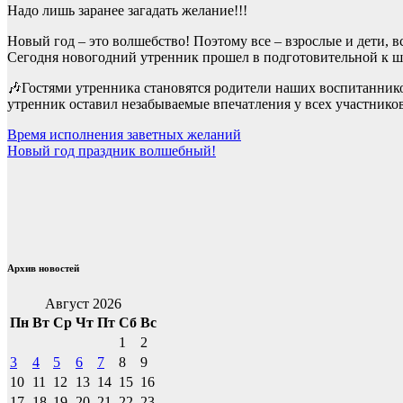
Надо лишь заранее загадать желание!!!
Новый год – это волшебство! Поэтому все – взрослые и дети, 
Сегодня новогодний утренник прошел в подготовительной к ш
🎶Гостями утренника становятся родители наших воспитаннико
утренник оставил незабываемые впечатления у всех участнико
Навигация
Время исполнения заветных желаний
Новый год праздник волшебный!
по
записям
Архив новостей
Август 2026
Пн
Вт
Ср
Чт
Пт
Сб
Вс
1
2
3
4
5
6
7
8
9
10
11
12
13
14
15
16
17
18
19
20
21
22
23