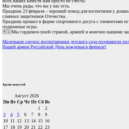
Всех ваших качеств нам просто не счесть!
Мы очень рады, что вы у нас есть.
Праздник 23 февраля – хороший повод для воспитания у дошко
славных защитников Отечества.
Праздник прошел в форме спортивного досуга с элементами игр
подвижные игры.
🇷🇺Мы гордимся своей страной, армией и конечно нашими з
Навигация
Маленькие сердца: воспитанники детского сада поздравили п
Нашей армии Российской День рожденья в феврале!
по
записям
Архив новостей
Август 2026
Пн
Вт
Ср
Чт
Пт
Сб
Вс
1
2
3
4
5
6
7
8
9
10
11
12
13
14
15
16
17
18
19
20
21
22
23