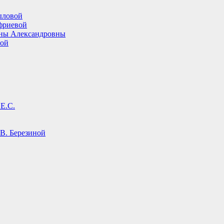
ыловой
фриевой
ины Александровны
вой
Е.С.
В. Березиной