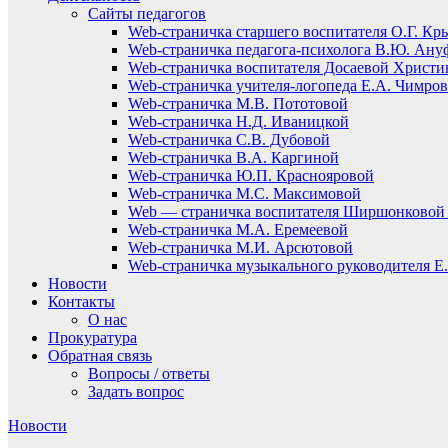
Сайты педагогов
Web-страничка старшего воспитателя О.Г. Кр
Web-страничка педагога-психолога В.Ю. Ану
Web-страничка воспитателя Досаевой Христ
Web-страничка учителя-логопеда Е.А. Чимро
Web-страничка М.В. Пототовой
Web-страничка Н.Д. Иваницкой
Web-страничка С.В. Дубовой
Web-страничка В.А. Каргиной
Web-страничка Ю.П. Краснояровой
Web-страничка М.С. Максимовой
Web — страничка воспитателя Ширшонковой 
Web-страничка М.А. Еремеевой
Web-страничка М.И. Арсютовой
Web-страничка музыкального руководителя Е.
Новости
Контакты
О нас
Прокуратура
Обратная связь
Вопросы / ответы
Задать вопрос
Новости