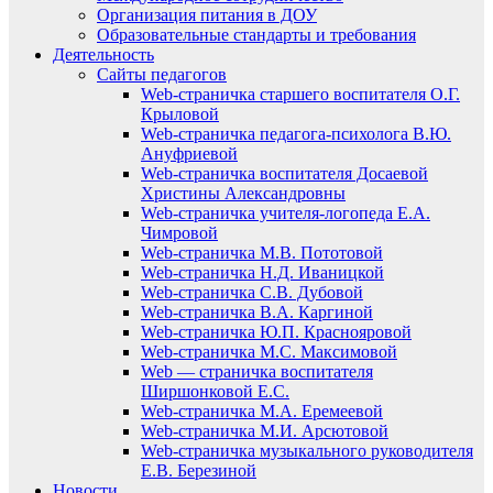
Организация питания в ДОУ
Образовательные стандарты и требования
Деятельность
Сайты педагогов
Web-страничка старшего воспитателя О.Г.
Крыловой
Web-страничка педагога-психолога В.Ю.
Ануфриевой
Web-страничка воспитателя Досаевой
Христины Александровны
Web-страничка учителя-логопеда Е.А.
Чимровой
Web-страничка М.В. Пототовой
Web-страничка Н.Д. Иваницкой
Web-страничка С.В. Дубовой
Web-страничка В.А. Каргиной
Web-страничка Ю.П. Краснояровой
Web-страничка М.С. Максимовой
Web — страничка воспитателя
Ширшонковой Е.С.
Web-страничка М.А. Еремеевой
Web-страничка М.И. Арсютовой
Web-страничка музыкального руководителя
Е.В. Березиной
Новости