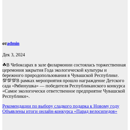
от
admin
Дек 3, 2024
☘В Чебоксарах в зале филармонии состоялась торжественная
церемония закрытия Года экологической культуры и
бережного природопользования в Чувашской Республике.
💯💯💯В рамках мероприятия прошло награждение Детского
сада «Рябинушка» — победителя Республиканского конкурса
«Самое экологически ответственное предприятие Чувашской
Республики».
Навигация
Рекомендации по выбору сладкого подарка к Новому году
Объявлены итоги онлайн-конкурса «Парад велосипедов»
по
записям