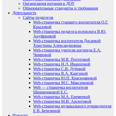
Организация питания в ДОУ
Образовательные стандарты и требования
Деятельность
Сайты педагогов
Web-страничка старшего воспитателя О.Г.
Крыловой
Web-страничка педагога-психолога В.Ю.
Ануфриевой
Web-страничка воспитателя Досаевой
Христины Александровны
Web-страничка учителя-логопеда Е.А.
Чимровой
Web-страничка М.В. Пототовой
Web-страничка Н.Д. Иваницкой
Web-страничка С.В. Дубовой
Web-страничка В.А. Каргиной
Web-страничка Ю.П. Краснояровой
Web-страничка М.С. Максимовой
Web — страничка воспитателя
Ширшонковой Е.С.
Web-страничка М.А. Еремеевой
Web-страничка М.И. Арсютовой
Web-страничка музыкального руководителя
Е.В. Березиной
Новости