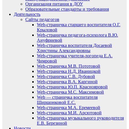
Организация питания в ДОУ
Образовательные стандарты и требования
Деятельность
Сайты педагогов
Web-страничка старшего воспитателя О.Г.
Крыловой
Web-страничка педагога-психолога В.Ю.
Ануфриевой
Web-страничка воспитателя Досаевой
Христины Александровны
Web-страничка учителя-логопеда Е.А.
Чимровой
Web-страничка М.В. Пототовой
Web-страничка Н.Д. Иваницкой
Web-страничка С.В. Дубовой
Web-страничка В.А. Каргиной
Web-страничка Ю.П. Краснояровой
Web-страничка М.С. Максимовой
Web — страничка воспитателя
Ширшонковой Е.С.
Web-страничка М.А. Еремеевой
Web-страничка М.И. Арсютовой
Web-страничка музыкального руководителя
Е.В. Березиной
Новости