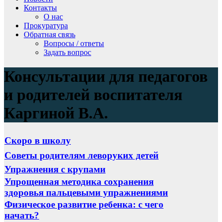
Контакты
О нас
Прокуратура
Обратная связь
Вопросы / ответы
Задать вопрос
Консультации для педагогов
и родителей воспитателя
Каргиной В.А.
Скоро в школу
Советы родителям леворуких детей
Упражнения с крупами
Упрощенная методика сохранения
здоровья пальцевыми упражнениями
Физическое развитие ребенка: с чего
начать?