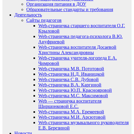
Организация питания в ДОУ
Образовательные стандарты и требования
Деятельность
Сайты педагогов
Web-страничка старшего воспитателя О.Г.
Крыловой
Web-страничка педагога-психолога В.Ю.
Ануфриевой
Web-страничка воспитателя Досаевой
Христины Александровны
Web-страничка учителя-логопеда Е.А.
Чимровой
Web-страничка М.В. Пототовой
Web-страничка Н.Д. Иваницкой
Web-страничка С.В. Дубовой
Web-страничка В.А. Каргиной
Web-страничка Ю.П. Краснояровой
Web-страничка М.С. Максимовой
Web — страничка воспитателя
Ширшонковой Е.С.
Web-страничка М.А. Еремеевой
Web-страничка М.И. Арсютовой
Web-страничка музыкального руководителя
Е.В. Березиной
Новости