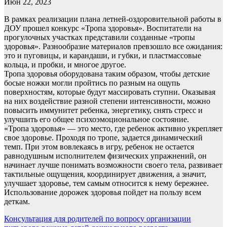
Июн 22, 2023
В рамках реализации плана летней-оздоровительной работы в
ДОУ прошел конкурс «Тропа здоровья». Воспитатели на
прогулочных участках представили созданные «тропы
здоровья». Разнообразие материалов превзошло все ожидания:
это и пуговицы, и карандаши, и губки, и пластмассовые
кольца, и пробки, и многое другое.
Тропа здоровья оборудована таким образом, чтобы детские
босые ножки могли пройтись по разным на ощупь
поверхностям, которые будут массировать ступни. Оказывая
на них воздействие разной степени интенсивности, можно
повысить иммунитет ребенка, энергетику, снять стресс и
улучшить его общее психоэмоциональное состояние.
«Тропа здоровья» — это место, где ребенок активно укрепляет
свое здоровье. Проходя по тропе, задается динамический
темп. При этом вовлекаясь в игру, ребенок не остается
равнодушным исполнителем физических упражнений, он
начинает лучше понимать возможности своего тела, развивает
тактильные ощущения, координирует движения, а значит,
улучшает здоровье, тем самым относится к нему бережнее.
Использование дорожек здоровья пойдет на пользу всем
деткам.
Навигация
Консультация для родителей по вопросу организации