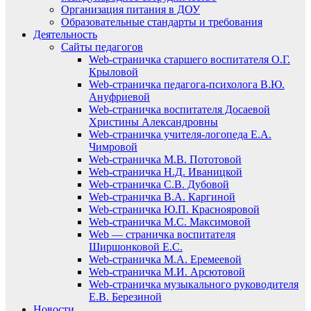
Организация питания в ДОУ
Образовательные стандарты и требования
Деятельность
Сайты педагогов
Web-страничка старшего воспитателя О.Г.
Крыловой
Web-страничка педагога-психолога В.Ю.
Ануфриевой
Web-страничка воспитателя Досаевой
Христины Александровны
Web-страничка учителя-логопеда Е.А.
Чимровой
Web-страничка М.В. Пототовой
Web-страничка Н.Д. Иваницкой
Web-страничка С.В. Дубовой
Web-страничка В.А. Каргиной
Web-страничка Ю.П. Краснояровой
Web-страничка М.С. Максимовой
Web — страничка воспитателя
Ширшонковой Е.С.
Web-страничка М.А. Еремеевой
Web-страничка М.И. Арсютовой
Web-страничка музыкального руководителя
Е.В. Березиной
Новости