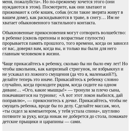
меня, пожалуйста». Но по-прежнему хочется этого (они
нуждаются в этом). Посмотрите, как они хватают и
прижимают к себе кошек, собак (если такие зверята живут в
вашем доме), как раскидываются в траве, в снегу… Им не
хватает обыкновенного тактильного контакта.
Обыкновенные прикосновения могут сотворить волшебство:
в ребенке (сквозь препоны и возрастные глупости)
прорывается память прошлого, того времени, когда он зависел
от вас, доверял вам, когда вы, и только вы были для него
главным человеком в жизни.
Чаще прикасайтесь к ребенку, сколько бы ни было ему лет! Но
чтобы школьник, как капризный стригунок, не взбрыкнул и
не ускакал из ложного смущения (да что я, маленький?!),
делайте теперь это иначе. Прикасайтесь к ребенку словно
случайно, когда проходите рядом, когда сидите на одном
диване… «Ого, какие мышцы!» — тронули за плечо сына,
покачавшегося на турнике; «А вот этот локон выбился, дай
поправлю», — прикоснитесь к дочке. Прикасайтесь, чтобы не
смущать ребенка, вроде бы по делу. Сделайте массаж, мол,
«ты сидел за компьютером, у тебя устала спина», шутливо
потяните за руку, когда никак не доберется до стола, помажьте
детские прыщики и царапины — сами.