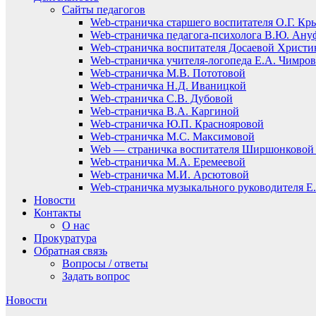
Сайты педагогов
Web-страничка старшего воспитателя О.Г. Кр
Web-страничка педагога-психолога В.Ю. Ану
Web-страничка воспитателя Досаевой Христ
Web-страничка учителя-логопеда Е.А. Чимро
Web-страничка М.В. Пототовой
Web-страничка Н.Д. Иваницкой
Web-страничка С.В. Дубовой
Web-страничка В.А. Каргиной
Web-страничка Ю.П. Краснояровой
Web-страничка М.С. Максимовой
Web — страничка воспитателя Ширшонковой 
Web-страничка М.А. Еремеевой
Web-страничка М.И. Арсютовой
Web-страничка музыкального руководителя Е.
Новости
Контакты
О нас
Прокуратура
Обратная связь
Вопросы / ответы
Задать вопрос
Новости