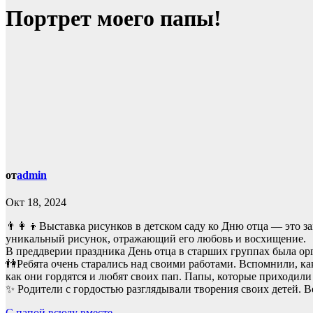
Портрет моего папы!
от
admin
Окт 18, 2024
👨‍👩‍👦Выставка рисунков в детском саду ко Дню отца — это з
уникальный рисунок, отражающий его любовь и восхищение.
В преддверии праздника День отца в старших группах была орг
👫Ребята очень старались над своими работами. Вспомнили, как
как они гордятся и любят своих пап. Папы, которые приходили
✨ Родители с гордостью разглядывали творения своих детей. В
С папой всюду вместе