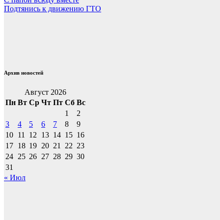
Навигация
Подтянись к движению ГТО
по
записям
Архив новостей
Август 2026
Пн
Вт
Ср
Чт
Пт
Сб
Вс
1
2
3
4
5
6
7
8
9
10
11
12
13
14
15
16
17
18
19
20
21
22
23
24
25
26
27
28
29
30
31
« Июл