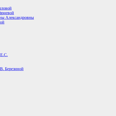
ыловой
фриевой
ины Александровны
вой
Е.С.
В. Березиной