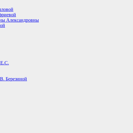
ыловой
фриевой
ины Александровны
вой
Е.С.
В. Березиной