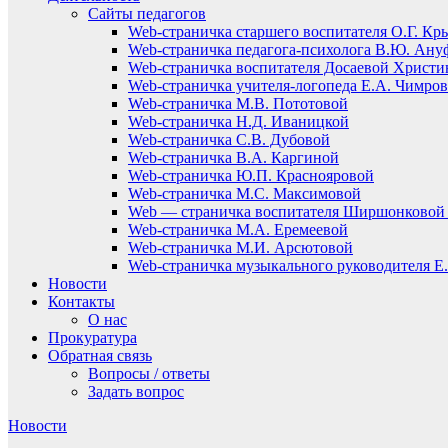
Сайты педагогов
Web-страничка старшего воспитателя О.Г. Кр
Web-страничка педагога-психолога В.Ю. Ану
Web-страничка воспитателя Досаевой Христ
Web-страничка учителя-логопеда Е.А. Чимро
Web-страничка М.В. Пототовой
Web-страничка Н.Д. Иваницкой
Web-страничка С.В. Дубовой
Web-страничка В.А. Каргиной
Web-страничка Ю.П. Краснояровой
Web-страничка М.С. Максимовой
Web — страничка воспитателя Ширшонковой 
Web-страничка М.А. Еремеевой
Web-страничка М.И. Арсютовой
Web-страничка музыкального руководителя Е.
Новости
Контакты
О нас
Прокуратура
Обратная связь
Вопросы / ответы
Задать вопрос
Новости