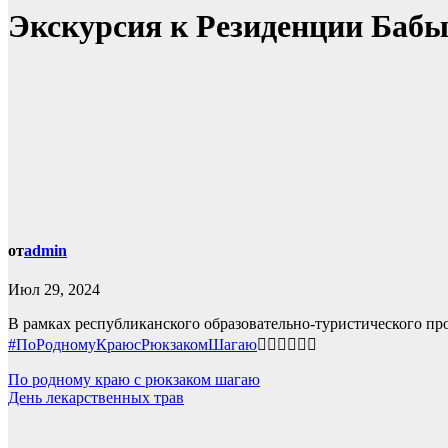
Экскурсия к Резиденции Баб
от
admin
Июл 29, 2024
В рамках республиканского образовательно-туристического пр
#ПоРодномуКраюсРюкзакомШагаю
🏃‍♂🏃‍♀🏃‍♂
Навигация
По родному краю с рюкзаком шагаю
День лекарственных трав
по
записям