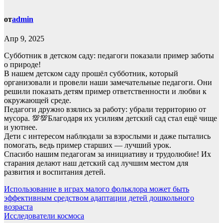
от
admin
Апр 9, 2025
Субботник в детском саду: педагоги показали пример заботы
о природе!
В нашем детском саду прошёл субботник, который
организовали и провели наши замечательные педагоги. Они
решили показать детям пример ответственности и любви к
окружающей среде.
Педагоги дружно взялись за работу: убрали территорию от
мусора. 💯💯Благодаря их усилиям детский сад стал ещё чище
и уютнее.
Дети с интересом наблюдали за взрослыми и даже пытались
помогать, ведь пример старших — лучший урок.
Спасибо нашим педагогам за инициативу и трудолюбие! Их
старания делают наш детский сад лучшим местом для
развития и воспитания детей.
Навигация
Использование в играх малого фольклора может быть
эффективным средством адаптации детей дошкольного
по
возраста
записям
Исследователи космоса