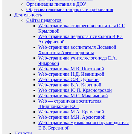
Организация питания в ДОУ
Образовательные стандарты и требования
Деятельность
Сайты педагогов
Web-страничка старшего воспитателя О.Г.
Крыловой
Web-страничка педагога-психолога В.Ю.
Ануфриевой
Web-страничка воспитателя Досаевой
Христины Александровны
Web-страничка учителя-логопеда Е.А.
Чимровой
Web-страничка М.В. Пототовой
Web-страничка Н.Д. Иваницкой
Web-страничка С.В. Дубовой
Web-страничка В.А. Каргиной
Web-страничка Ю.П. Краснояровой
Web-страничка М.С. Максимовой
Web — страничка воспитателя
Ширшонковой Е.С.
Web-страничка М.А. Еремеевой
Web-страничка М.И. Арсютовой
Web-страничка музыкального руководителя
Е.В. Березиной
Новости