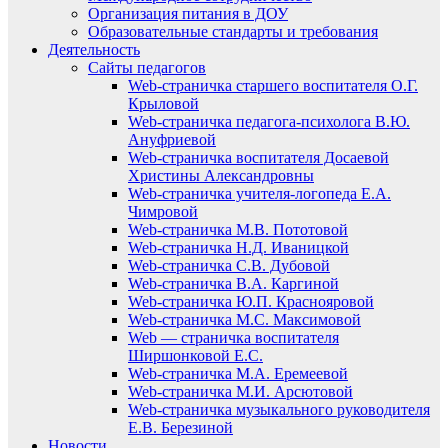
Организация питания в ДОУ
Образовательные стандарты и требования
Деятельность
Сайты педагогов
Web-страничка старшего воспитателя О.Г.
Крыловой
Web-страничка педагога-психолога В.Ю.
Ануфриевой
Web-страничка воспитателя Досаевой
Христины Александровны
Web-страничка учителя-логопеда Е.А.
Чимровой
Web-страничка М.В. Пототовой
Web-страничка Н.Д. Иваницкой
Web-страничка С.В. Дубовой
Web-страничка В.А. Каргиной
Web-страничка Ю.П. Краснояровой
Web-страничка М.С. Максимовой
Web — страничка воспитателя
Ширшонковой Е.С.
Web-страничка М.А. Еремеевой
Web-страничка М.И. Арсютовой
Web-страничка музыкального руководителя
Е.В. Березиной
Новости