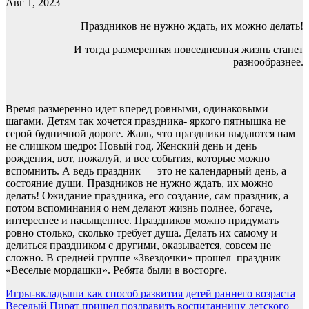
Авг 1, 2023
Праздников не нужно ждать, их можно делать!
И тогда размеренная повседневная жизнь станет
разнообразнее.
Время размеренно идет вперед ровными, одинаковыми
шагами. Детям так хочется праздника- яркого пятнышка не
серой будничной дороге. Жаль, что праздники выдаются нам
не слишком щедро: Новый год, Женский день и день
рождения, вот, пожалуй, и все события, которые можно
вспомнить. А ведь праздник — это не календарный день, а
состояние души. Праздников не нужно ждать, их можно
делать! Ожидание праздника, его создание, сам праздник, а
потом вспоминания о нем делают жизнь полнее, богаче,
интереснее и насыщеннее. Праздников можно придумать
ровно столько, сколько требует душа. Делать их самому и
делиться праздником с другими, оказывается, совсем не
сложно. В средней группе «Звездочки» прошел праздник
«Веселые мордашки». Ребята были в восторге.
Навигация
Игры-вкладыши как способ развития детей раннего возраста
Веселый Пират пришел поздравить воспитанницу детского