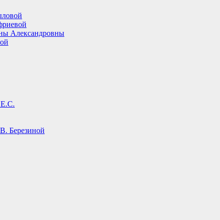
ыловой
фриевой
ины Александровны
вой
Е.С.
В. Березиной