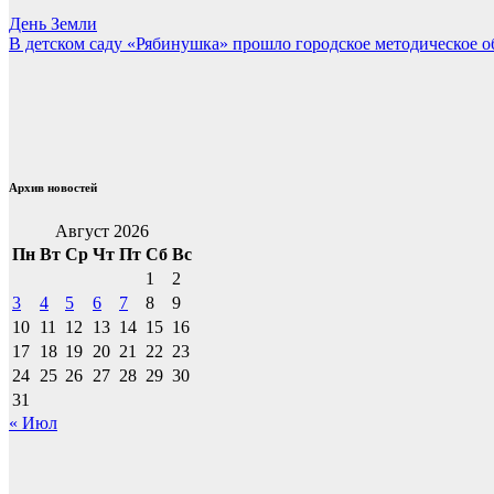
Навигация
День Земли
В детском саду «Рябинушка» прошло городское методическое 
по
записям
Архив новостей
Август 2026
Пн
Вт
Ср
Чт
Пт
Сб
Вс
1
2
3
4
5
6
7
8
9
10
11
12
13
14
15
16
17
18
19
20
21
22
23
24
25
26
27
28
29
30
31
« Июл