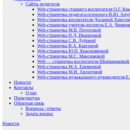
Сайты педагогов
Web-страничка старшего воспитателя О.Г. Кр
Web-страничка педагога-психолога В.Ю. Ану
Web-страничка воспитателя Досаевой Христ
Web-страничка учителя-логопеда Е.А. Чимро
Web-страничка М.В. Пототовой
Web-страничка Н.Д. Иваницкой
Web-страничка С.В. Дубовой
Web-страничка В.А. Каргиной
Web-страничка Ю.П. Краснояровой
Web-страничка М.С. Максимовой
Web — страничка воспитателя Ширшонковой 
Web-страничка М.А. Еремеевой
Web-страничка М.И. Арсютовой
Web-страничка музыкального руководителя Е.
Новости
Контакты
О нас
Прокуратура
Обратная связь
Вопросы / ответы
Задать вопрос
Новости