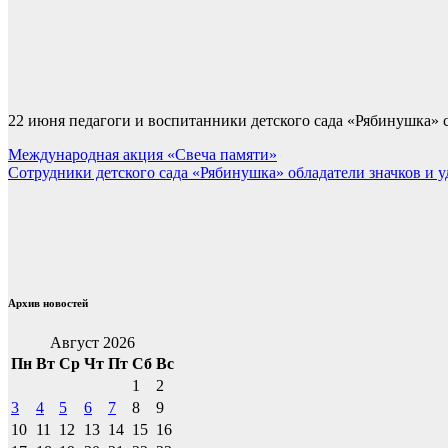
22 июня педагоги и воспитанники детского сада «Рябинушка» 
Навигация
Международная акция «Свеча памяти»
Сотрудники детского сада «Рябинушка» обладатели значков и 
по
записям
Архив новостей
Август 2026
Пн
Вт
Ср
Чт
Пт
Сб
Вс
1
2
3
4
5
6
7
8
9
10
11
12
13
14
15
16