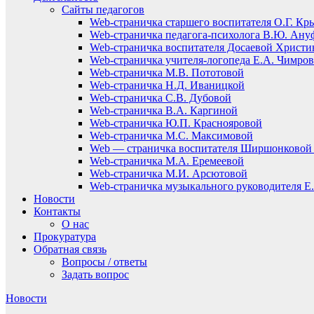
Сайты педагогов
Web-страничка старшего воспитателя О.Г. Кр
Web-страничка педагога-психолога В.Ю. Ану
Web-страничка воспитателя Досаевой Христ
Web-страничка учителя-логопеда Е.А. Чимро
Web-страничка М.В. Пототовой
Web-страничка Н.Д. Иваницкой
Web-страничка С.В. Дубовой
Web-страничка В.А. Каргиной
Web-страничка Ю.П. Краснояровой
Web-страничка М.С. Максимовой
Web — страничка воспитателя Ширшонковой 
Web-страничка М.А. Еремеевой
Web-страничка М.И. Арсютовой
Web-страничка музыкального руководителя Е.
Новости
Контакты
О нас
Прокуратура
Обратная связь
Вопросы / ответы
Задать вопрос
Новости