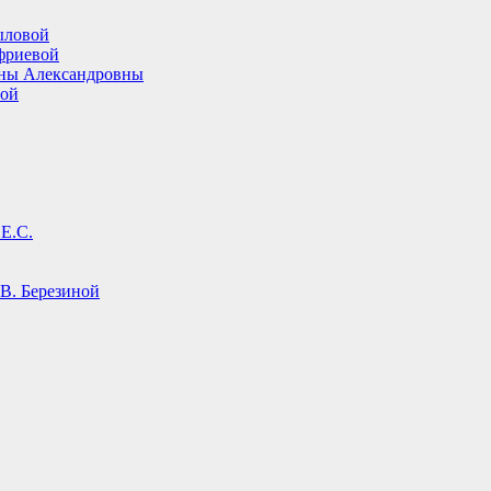
ыловой
фриевой
ины Александровны
вой
Е.С.
В. Березиной