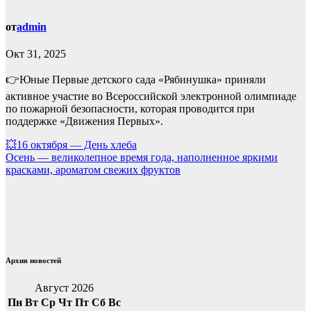
от
admin
Окт 31, 2025
👉Юные Первые детского сада «Рябинушка» приняли
активное участие во Всероссийской электронной олимпиаде
по пожарной безопасности, которая проводится при
поддержке «Движения Первых».
Навигация
💥16 октября — День хлеба
Осень — великолепное время года, наполненное яркими
по
красками, ароматом свежих фруктов
записям
Архив новостей
Август 2026
Пн
Вт
Ср
Чт
Пт
Сб
Вс