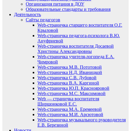
Организация питания в ДОУ
Образовательные стандарты и требования
Деятельность
Сайты педагогов
Web-страничка старшего воспитателя О.Г.
Крыловой
Web-страничка педагога-психолога В.Ю.
Ануфриевой
Web-страничка воспитателя Досаевой
Христины Александровны
Web-страничка учителя-логопеда Е.А.
Чимровой
Web-страничка М.В. Пототовой
Web-страничка Н.Д. Иваницкой
Web-страничка С.В. Дубовой
Web-страничка В.А. Каргиной
Web-страничка Ю.П. Краснояровой
Web-страничка М.С. Максимовой
Web — страничка воспитателя
Ширшонковой Е.С.
Web-страничка М.А. Еремеевой
Web-страничка М.И. Арсютовой
Web-страничка музыкального руководителя
Е.В. Березиной
Новости