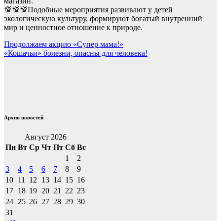
магазин.
💯💯💯Подобные мероприятия развивают у детей
экологическую культуру, формируют богатый внутренний
мир и ценностное отношение к природе.
Навигация
Продолжаем акцию «Супер мама!»
«Кошачьи» болезни, опасны для человека!
по
записям
Архив новостей
Август 2026
Пн
Вт
Ср
Чт
Пт
Сб
Вс
1
2
3
4
5
6
7
8
9
10
11
12
13
14
15
16
17
18
19
20
21
22
23
24
25
26
27
28
29
30
31