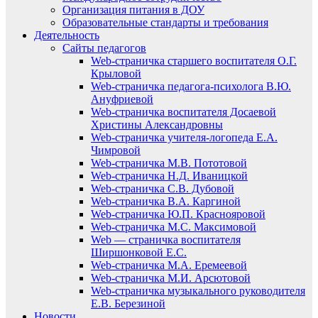
Организация питания в ДОУ
Образовательные стандарты и требования
Деятельность
Сайты педагогов
Web-страничка старшего воспитателя О.Г.
Крыловой
Web-страничка педагога-психолога В.Ю.
Ануфриевой
Web-страничка воспитателя Досаевой
Христины Александровны
Web-страничка учителя-логопеда Е.А.
Чимровой
Web-страничка М.В. Пототовой
Web-страничка Н.Д. Иваницкой
Web-страничка С.В. Дубовой
Web-страничка В.А. Каргиной
Web-страничка Ю.П. Краснояровой
Web-страничка М.С. Максимовой
Web — страничка воспитателя
Ширшонковой Е.С.
Web-страничка М.А. Еремеевой
Web-страничка М.И. Арсютовой
Web-страничка музыкального руководителя
Е.В. Березиной
Новости