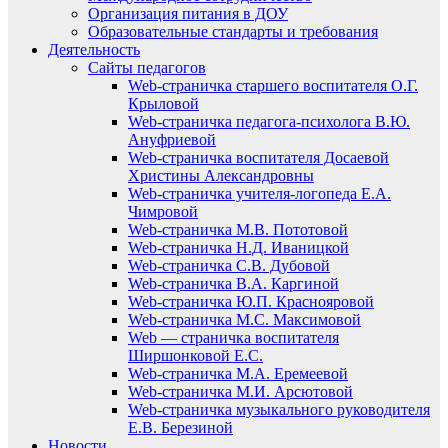
Организация питания в ДОУ
Образовательные стандарты и требования
Деятельность
Сайты педагогов
Web-страничка старшего воспитателя О.Г.
Крыловой
Web-страничка педагога-психолога В.Ю.
Ануфриевой
Web-страничка воспитателя Досаевой
Христины Александровны
Web-страничка учителя-логопеда Е.А.
Чимровой
Web-страничка М.В. Пототовой
Web-страничка Н.Д. Иваницкой
Web-страничка С.В. Дубовой
Web-страничка В.А. Каргиной
Web-страничка Ю.П. Краснояровой
Web-страничка М.С. Максимовой
Web — страничка воспитателя
Ширшонковой Е.С.
Web-страничка М.А. Еремеевой
Web-страничка М.И. Арсютовой
Web-страничка музыкального руководителя
Е.В. Березиной
Новости