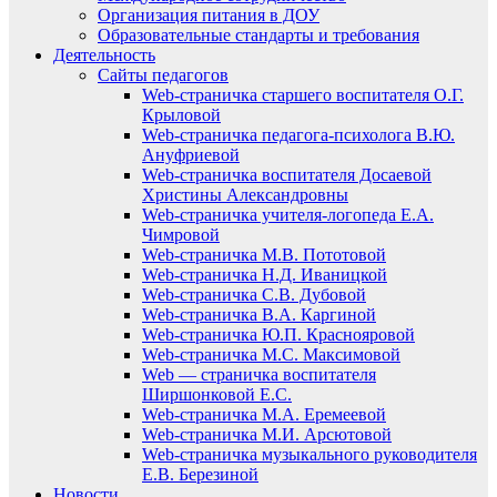
Организация питания в ДОУ
Образовательные стандарты и требования
Деятельность
Сайты педагогов
Web-страничка старшего воспитателя О.Г.
Крыловой
Web-страничка педагога-психолога В.Ю.
Ануфриевой
Web-страничка воспитателя Досаевой
Христины Александровны
Web-страничка учителя-логопеда Е.А.
Чимровой
Web-страничка М.В. Пототовой
Web-страничка Н.Д. Иваницкой
Web-страничка С.В. Дубовой
Web-страничка В.А. Каргиной
Web-страничка Ю.П. Краснояровой
Web-страничка М.С. Максимовой
Web — страничка воспитателя
Ширшонковой Е.С.
Web-страничка М.А. Еремеевой
Web-страничка М.И. Арсютовой
Web-страничка музыкального руководителя
Е.В. Березиной
Новости