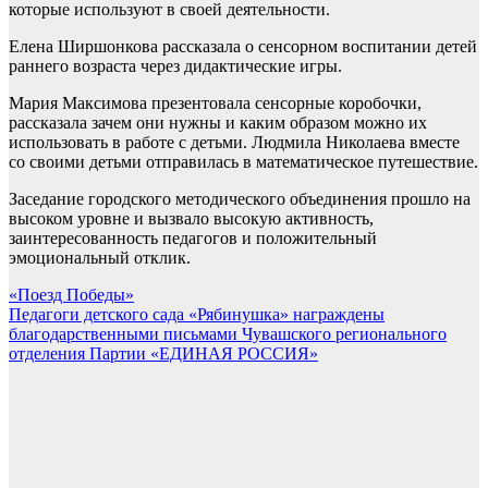
которые используют в своей деятельности.
Елена Ширшонкова рассказала о сенсорном воспитании детей
раннего возраста через дидактические игры.
Мария Максимова презентовала сенсорные коробочки,
рассказала зачем они нужны и каким образом можно их
использовать в работе с детьми. Людмила Николаева вместе
со своими детьми отправилась в математическое путешествие.
Заседание городского методического объединения прошло на
высоком уровне и вызвало высокую активность,
заинтересованность педагогов и положительный
эмоциональный отклик.
Навигация
«Поезд Победы»
Педагоги детского сада «Рябинушка» награждены
по
благодарственными письмами Чувашского регионального
записям
отделения Партии «ЕДИНАЯ РОССИЯ»