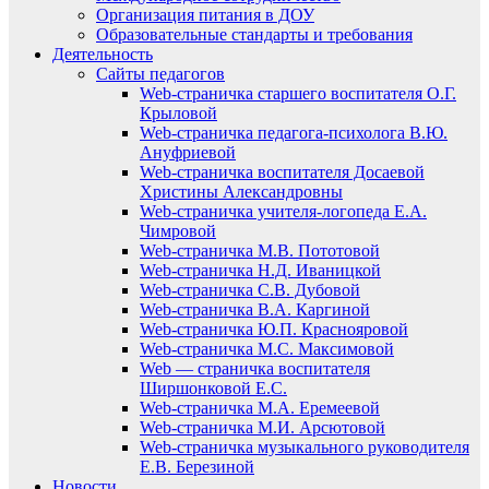
Организация питания в ДОУ
Образовательные стандарты и требования
Деятельность
Сайты педагогов
Web-страничка старшего воспитателя О.Г.
Крыловой
Web-страничка педагога-психолога В.Ю.
Ануфриевой
Web-страничка воспитателя Досаевой
Христины Александровны
Web-страничка учителя-логопеда Е.А.
Чимровой
Web-страничка М.В. Пототовой
Web-страничка Н.Д. Иваницкой
Web-страничка С.В. Дубовой
Web-страничка В.А. Каргиной
Web-страничка Ю.П. Краснояровой
Web-страничка М.С. Максимовой
Web — страничка воспитателя
Ширшонковой Е.С.
Web-страничка М.А. Еремеевой
Web-страничка М.И. Арсютовой
Web-страничка музыкального руководителя
Е.В. Березиной
Новости