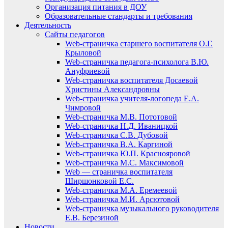
Организация питания в ДОУ
Образовательные стандарты и требования
Деятельность
Сайты педагогов
Web-страничка старшего воспитателя О.Г.
Крыловой
Web-страничка педагога-психолога В.Ю.
Ануфриевой
Web-страничка воспитателя Досаевой
Христины Александровны
Web-страничка учителя-логопеда Е.А.
Чимровой
Web-страничка М.В. Пототовой
Web-страничка Н.Д. Иваницкой
Web-страничка С.В. Дубовой
Web-страничка В.А. Каргиной
Web-страничка Ю.П. Краснояровой
Web-страничка М.С. Максимовой
Web — страничка воспитателя
Ширшонковой Е.С.
Web-страничка М.А. Еремеевой
Web-страничка М.И. Арсютовой
Web-страничка музыкального руководителя
Е.В. Березиной
Новости