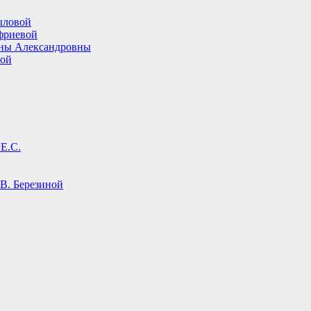
ыловой
фриевой
ины Александровны
вой
Е.С.
В. Березиной