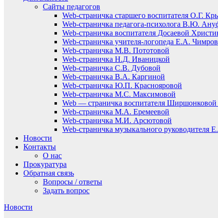
Сайты педагогов
Web-страничка старшего воспитателя О.Г. Кр
Web-страничка педагога-психолога В.Ю. Ану
Web-страничка воспитателя Досаевой Христ
Web-страничка учителя-логопеда Е.А. Чимро
Web-страничка М.В. Пототовой
Web-страничка Н.Д. Иваницкой
Web-страничка С.В. Дубовой
Web-страничка В.А. Каргиной
Web-страничка Ю.П. Краснояровой
Web-страничка М.С. Максимовой
Web — страничка воспитателя Ширшонковой 
Web-страничка М.А. Еремеевой
Web-страничка М.И. Арсютовой
Web-страничка музыкального руководителя Е.
Новости
Контакты
О нас
Прокуратура
Обратная связь
Вопросы / ответы
Задать вопрос
Новости