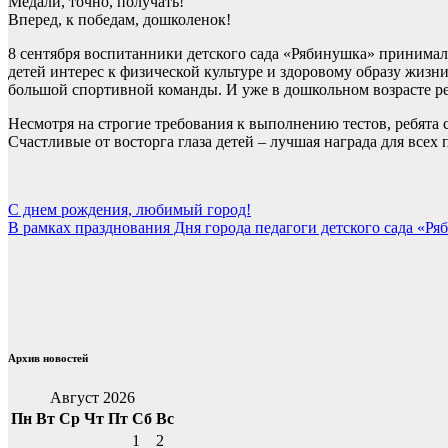
Медали, точно, получать!
Вперед, к победам, дошколенок!
8 сентября воспитанники детского сада «Рябинушка» принима
детей интерес к физической культуре и здоровому образу жизни
большой спортивной команды. И уже в дошкольном возрасте реб
Несмотря на строгие требования к выполнению тестов, ребята 
Счастливые от восторга глаза детей – лучшая награда для всех 
Навигация
С днем рождения, любимый город!
В рамках празднования Дня города педагоги детского сада «Р
по
записям
Архив новостей
Август 2026
Пн
Вт
Ср
Чт
Пт
Сб
Вс
1
2