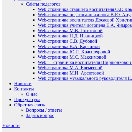
Сайты педагогов
Web-страничка старшего воспитателя О.Г. Кр
Web-страничка педагога-психолога В.Ю. Ану
Web-страничка воспитателя Досаевой Христ
Web-страничка учителя-логопеда Е.А. Чимро
Web-страничка М.В. Пототовой
Web-страничка Н.Д. Иваницкой
Web-страничка С.В. Дубовой
Web-страничка В.А. Каргиной
Web-страничка Ю.П. Краснояровой
Web-страничка М.С. Максимовой
Web — страничка воспитателя Ширшонковой 
Web-страничка М.А. Еремеевой
Web-страничка М.И. Арсютовой
Web-страничка музыкального руководителя Е.
Новости
Контакты
О нас
Прокуратура
Обратная связь
Вопросы / ответы
Задать вопрос
Новости