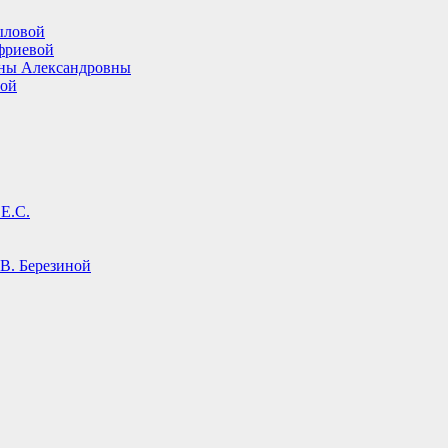
ыловой
фриевой
ины Александровны
вой
Е.С.
В. Березиной