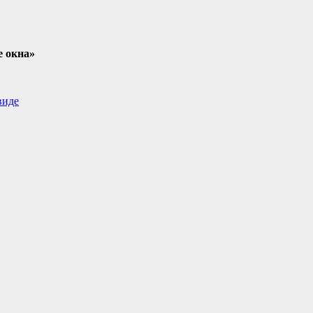
е окна»
виде