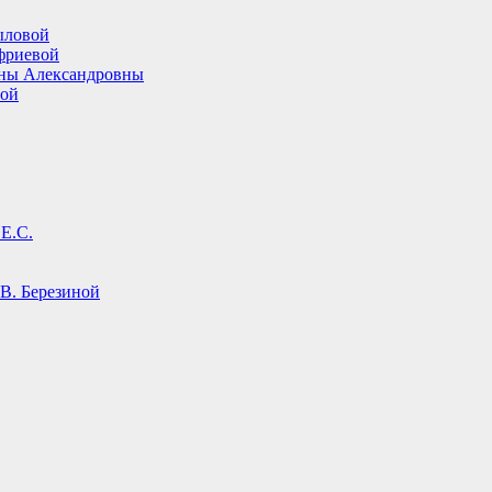
ыловой
фриевой
ины Александровны
вой
Е.С.
В. Березиной