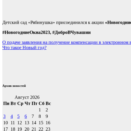
Детский сад «Рябинушка» присоединился к акции
«Новогодни
#НовогодниеОкна2023,
#
ДоброВЧувашии
Навигация
О подаче заявления на получение компенсации в электронном 
Что такое Hовый год?
по
записям
Архив новостей
Август 2026
Пн
Вт
Ср
Чт
Пт
Сб
Вс
1
2
3
4
5
6
7
8
9
10
11
12
13
14
15
16
17
18
19
20
21
22
23