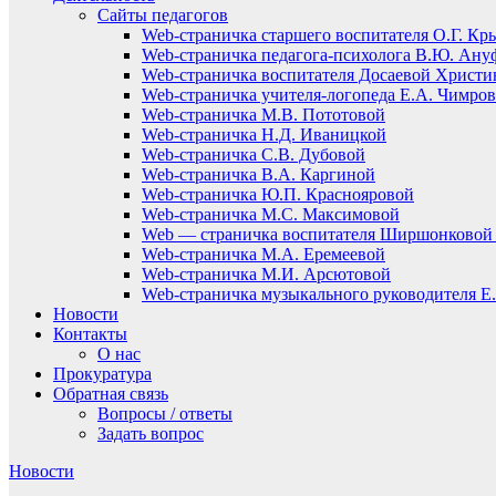
Сайты педагогов
Web-страничка старшего воспитателя О.Г. Кр
Web-страничка педагога-психолога В.Ю. Ану
Web-страничка воспитателя Досаевой Христ
Web-страничка учителя-логопеда Е.А. Чимро
Web-страничка М.В. Пототовой
Web-страничка Н.Д. Иваницкой
Web-страничка С.В. Дубовой
Web-страничка В.А. Каргиной
Web-страничка Ю.П. Краснояровой
Web-страничка М.С. Максимовой
Web — страничка воспитателя Ширшонковой 
Web-страничка М.А. Еремеевой
Web-страничка М.И. Арсютовой
Web-страничка музыкального руководителя Е.
Новости
Контакты
О нас
Прокуратура
Обратная связь
Вопросы / ответы
Задать вопрос
Новости