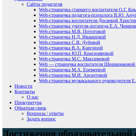
Сайты педагогов
Web-страничка старшего воспитателя О.Г. Кр
Web-страничка педагога-психолога В.Ю. Ану
Web-страничка воспитателя Досаевой Христ
Web-страничка учителя-логопеда Е.А. Чимро
Web-страничка М.В. Пототовой
Web-страничка Н.Д. Иваницкой
Web-страничка С.В. Дубовой
Web-страничка В.А. Каргиной
Web-страничка Ю.П. Краснояровой
Web-страничка М.С. Максимовой
Web — страничка воспитателя Ширшонковой 
Web-страничка М.А. Еремеевой
Web-страничка М.И. Арсютовой
Web-страничка музыкального руководителя Е.
Новости
Контакты
О нас
Прокуратура
Обратная связь
Вопросы / ответы
Задать вопрос
Достижения образовательной 