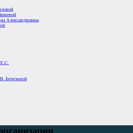
ыловой
фриевой
ины Александровны
вой
Е.С.
В. Березиной
организации