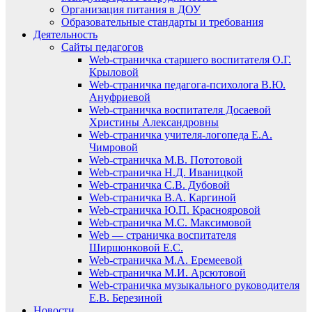
Организация питания в ДОУ
Образовательные стандарты и требования
Деятельность
Сайты педагогов
Web-страничка старшего воспитателя О.Г.
Крыловой
Web-страничка педагога-психолога В.Ю.
Ануфриевой
Web-страничка воспитателя Досаевой
Христины Александровны
Web-страничка учителя-логопеда Е.А.
Чимровой
Web-страничка М.В. Пототовой
Web-страничка Н.Д. Иваницкой
Web-страничка С.В. Дубовой
Web-страничка В.А. Каргиной
Web-страничка Ю.П. Краснояровой
Web-страничка М.С. Максимовой
Web — страничка воспитателя
Ширшонковой Е.С.
Web-страничка М.А. Еремеевой
Web-страничка М.И. Арсютовой
Web-страничка музыкального руководителя
Е.В. Березиной
Новости