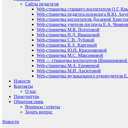
Сайты педагогов
Web-страничка старшего воспитателя О.Г. Кр
Web-страничка педагога-психолога В.Ю. Ану
Web-страничка воспитателя Досаевой Христ
Web-страничка учителя-логопеда Е.А. Чимро
Web-страничка М.В. Пототовой
Web-страничка Н.Д. Иваницкой
Web-страничка С.В. Дубовой
Web-страничка В.А. Каргиной
Web-страничка Ю.П. Краснояровой
Web-страничка М.С. Максимовой
Web — страничка воспитателя Ширшонковой 
Web-страничка М.А. Еремеевой
Web-страничка М.И. Арсютовой
Web-страничка музыкального руководителя Е.
Новости
Контакты
О нас
Прокуратура
Обратная связь
Вопросы / ответы
Задать вопрос
Новости