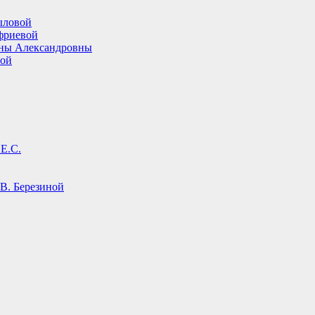
ыловой
фриевой
ины Александровны
вой
Е.С.
В. Березиной