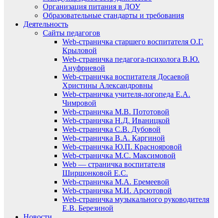
Организация питания в ДОУ
Образовательные стандарты и требования
Деятельность
Сайты педагогов
Web-страничка старшего воспитателя О.Г.
Крыловой
Web-страничка педагога-психолога В.Ю.
Ануфриевой
Web-страничка воспитателя Досаевой
Христины Александровны
Web-страничка учителя-логопеда Е.А.
Чимровой
Web-страничка М.В. Пототовой
Web-страничка Н.Д. Иваницкой
Web-страничка С.В. Дубовой
Web-страничка В.А. Каргиной
Web-страничка Ю.П. Краснояровой
Web-страничка М.С. Максимовой
Web — страничка воспитателя
Ширшонковой Е.С.
Web-страничка М.А. Еремеевой
Web-страничка М.И. Арсютовой
Web-страничка музыкального руководителя
Е.В. Березиной
Новости