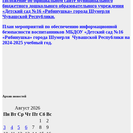
Положение
об официальном сайте
муниципального
бюджетного
дошкольного образовательного учреждения
«Детский сад №16 «Рябинушка» города Шумерля
Чувашской Республики.
План мероприятий по обеспечению информационной
безопасности воспитанников МБДОУ «Детский сад №16
«Рябинушка» города Шумерля Чувашской Республики на
2024-2025 учебный год.
Архив новостей
Август 2026
Пн
Вт
Ср
Чт
Пт
Сб
Вс
1
2
3
4
5
6
7
8
9