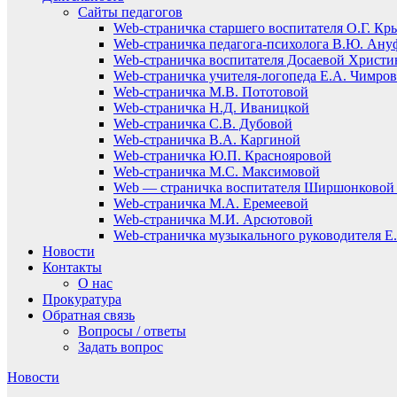
Сайты педагогов
Web-страничка старшего воспитателя О.Г. Кр
Web-страничка педагога-психолога В.Ю. Ану
Web-страничка воспитателя Досаевой Христ
Web-страничка учителя-логопеда Е.А. Чимро
Web-страничка М.В. Пототовой
Web-страничка Н.Д. Иваницкой
Web-страничка С.В. Дубовой
Web-страничка В.А. Каргиной
Web-страничка Ю.П. Краснояровой
Web-страничка М.С. Максимовой
Web — страничка воспитателя Ширшонковой 
Web-страничка М.А. Еремеевой
Web-страничка М.И. Арсютовой
Web-страничка музыкального руководителя Е.
Новости
Контакты
О нас
Прокуратура
Обратная связь
Вопросы / ответы
Задать вопрос
Новости