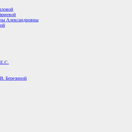
ыловой
фриевой
ины Александровны
вой
Е.С.
В. Березиной