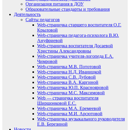
Организация питания в ДОУ
Образовательные стандарты и требования
Деятельность
Сайты педагогов
Web-страничка старшего воспитателя О.Г.
Крыловой
Web-страничка педагога-психолога В.Ю.
Ануфриевой
Web-страничка воспитателя Досаевой
Христины Александровны
Web-страничка учителя-логопеда Е.А.
Чимровой
Web-страничка М.В. Пототовой
Web-страничка Н.Д. Иваницкой
Web-страничка С.В. Дубовой
Web-страничка В.А. Каргиной
Web-страничка Ю.П. Краснояровой
Web-страничка М.С. Максимовой
Web — страничка воспитателя
Ширшонковой Е.С.
Web-страничка М.А. Еремеевой
Web-страничка М.И. Арсютовой
Web-страничка музыкального руководителя
Е.В. Березиной
Новости