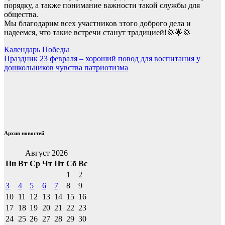
порядку, а также понимание важности такой службы для
общества.
Мы благодарим всех участников этого доброго дела и
надеемся, что такие встречи станут традицией!💢🌟💢
Навигация
Календарь Победы
Праздник 23 февраля – хороший повод для воспитания у
по
дошкольников чувства патриотизма
записям
Архив новостей
Август 2026
Пн
Вт
Ср
Чт
Пт
Сб
Вс
1
2
3
4
5
6
7
8
9
10
11
12
13
14
15
16
17
18
19
20
21
22
23
24
25
26
27
28
29
30