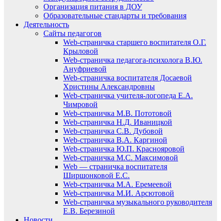
Организация питания в ДОУ
Образовательные стандарты и требования
Деятельность
Сайты педагогов
Web-страничка старшего воспитателя О.Г.
Крыловой
Web-страничка педагога-психолога В.Ю.
Ануфриевой
Web-страничка воспитателя Досаевой
Христины Александровны
Web-страничка учителя-логопеда Е.А.
Чимровой
Web-страничка М.В. Пототовой
Web-страничка Н.Д. Иваницкой
Web-страничка С.В. Дубовой
Web-страничка В.А. Каргиной
Web-страничка Ю.П. Краснояровой
Web-страничка М.С. Максимовой
Web — страничка воспитателя
Ширшонковой Е.С.
Web-страничка М.А. Еремеевой
Web-страничка М.И. Арсютовой
Web-страничка музыкального руководителя
Е.В. Березиной
Новости