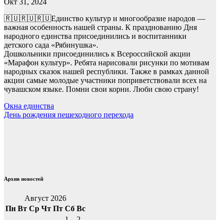
Окт 31, 2024
🇷🇺🇷🇺🇷🇺Единство культур и многообразие народов —
важная особенность нашей страны. К празднованию Дня
народного единства присоединились и воспитанники
детского сада «Рябинушка».
Дошкольники присоединились к Всероссийской акции
«Марафон культур». Ребята нарисовали рисунки по мотивам
народных сказок нашей республики. Также в рамках данной
акции самые молодые участники поприветствовали всех на
чувашском языке. Помни свои корни. Люби свою страну!
Навигация
Окна единства
День рождения пешеходного перехода
по
записям
Архив новостей
Август 2026
Пн
Вт
Ср
Чт
Пт
Сб
Вс
1
2