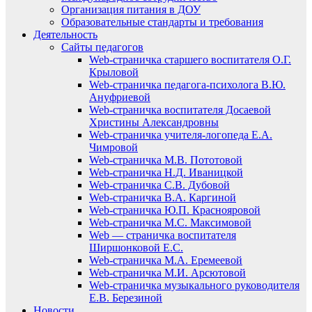
Организация питания в ДОУ
Образовательные стандарты и требования
Деятельность
Сайты педагогов
Web-страничка старшего воспитателя О.Г.
Крыловой
Web-страничка педагога-психолога В.Ю.
Ануфриевой
Web-страничка воспитателя Досаевой
Христины Александровны
Web-страничка учителя-логопеда Е.А.
Чимровой
Web-страничка М.В. Пототовой
Web-страничка Н.Д. Иваницкой
Web-страничка С.В. Дубовой
Web-страничка В.А. Каргиной
Web-страничка Ю.П. Краснояровой
Web-страничка М.С. Максимовой
Web — страничка воспитателя
Ширшонковой Е.С.
Web-страничка М.А. Еремеевой
Web-страничка М.И. Арсютовой
Web-страничка музыкального руководителя
Е.В. Березиной
Новости