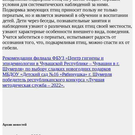
условия для систематических наблюдений за ними.
Подкормка зимующих птиц приносит пользу не только
пернатым, но и является значимой в обучении и воспитании
детей. Дети через беседы, познавательные занятия и
наблюдения узнают о различных видах птиц своей местности,
узнают характерные особенности внешнего вида, поведения.
Учатся заботиться о пернатых, испытывают радость от
осознания того, что, подкармливая птиц, можно спасти их от
гибели.
Навигация
Рекомендации филиала ФБУЗ «Центр гигиены и
эпидемиологии в Чувашской Республике – Чувашии в г.
по
Шумерля» по выбору сладких новогодних подарков
записям
МБДОУ «Детский сад №16 «Рябинушка» г. Шумерля
победитель республиканского конкурса «Лучшая
методическая служба – 2022».
Архив новостей