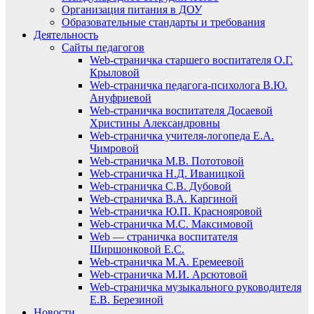
Организация питания в ДОУ
Образовательные стандарты и требования
Деятельность
Сайты педагогов
Web-страничка старшего воспитателя О.Г.
Крыловой
Web-страничка педагога-психолога В.Ю.
Ануфриевой
Web-страничка воспитателя Досаевой
Христины Александровны
Web-страничка учителя-логопеда Е.А.
Чимровой
Web-страничка М.В. Пототовой
Web-страничка Н.Д. Иваницкой
Web-страничка С.В. Дубовой
Web-страничка В.А. Каргиной
Web-страничка Ю.П. Краснояровой
Web-страничка М.С. Максимовой
Web — страничка воспитателя
Ширшонковой Е.С.
Web-страничка М.А. Еремеевой
Web-страничка М.И. Арсютовой
Web-страничка музыкального руководителя
Е.В. Березиной
Новости