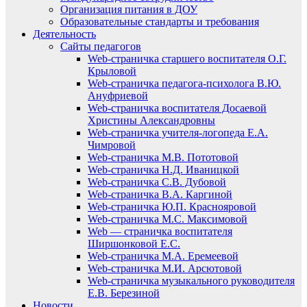
Организация питания в ДОУ
Образовательные стандарты и требования
Деятельность
Сайты педагогов
Web-страничка старшего воспитателя О.Г.
Крыловой
Web-страничка педагога-психолога В.Ю.
Ануфриевой
Web-страничка воспитателя Досаевой
Христины Александровны
Web-страничка учителя-логопеда Е.А.
Чимровой
Web-страничка М.В. Пототовой
Web-страничка Н.Д. Иваницкой
Web-страничка С.В. Дубовой
Web-страничка В.А. Каргиной
Web-страничка Ю.П. Краснояровой
Web-страничка М.С. Максимовой
Web — страничка воспитателя
Ширшонковой Е.С.
Web-страничка М.А. Еремеевой
Web-страничка М.И. Арсютовой
Web-страничка музыкального руководителя
Е.В. Березиной
Новости