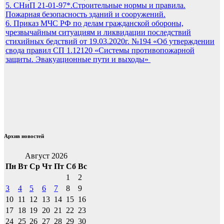
5. СНиП 21-01-97*.Строительные нормы и правила.
Пожарная безопасность зданий и сооружений.
6. Приказ МЧС РФ по делам гражданской обороны,
чрезвычайным ситуациям и ликвидации последствий
стихийных бедствий от 19.03.2020г. №194 «Об утверждении
свода правил СП 1.12120 «Системы противопожарной
защиты. Эвакуационные пути и выходы»
Архив новостей
Август 2026
Пн
Вт
Ср
Чт
Пт
Сб
Вс
1
2
3
4
5
6
7
8
9
10
11
12
13
14
15
16
17
18
19
20
21
22
23
24
25
26
27
28
29
30