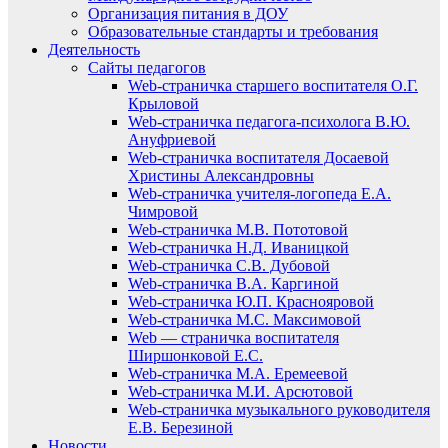
Организация питания в ДОУ
Образовательные стандарты и требования
Деятельность
Сайты педагогов
Web-страничка старшего воспитателя О.Г.
Крыловой
Web-страничка педагога-психолога В.Ю.
Ануфриевой
Web-страничка воспитателя Досаевой
Христины Александровны
Web-страничка учителя-логопеда Е.А.
Чимровой
Web-страничка М.В. Пототовой
Web-страничка Н.Д. Иваницкой
Web-страничка С.В. Дубовой
Web-страничка В.А. Каргиной
Web-страничка Ю.П. Краснояровой
Web-страничка М.С. Максимовой
Web — страничка воспитателя
Ширшонковой Е.С.
Web-страничка М.А. Еремеевой
Web-страничка М.И. Арсютовой
Web-страничка музыкального руководителя
Е.В. Березиной
Новости