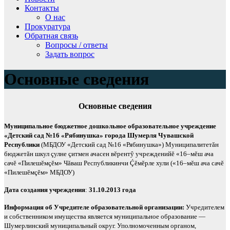
Контакты
О нас
Прокуратура
Обратная связь
Вопросы / ответы
Задать вопрос
Основные сведения
Основные сведения
Муниципальное бюджетное дошкольное образовательное учреждение
«Детский сад №16 «Рябинушка» города Шумерля Чувашской
Республики
(МБДОУ «Детский сад №16 «Рябинушка»)
Муниципалитетăн
бюджетăн шкул çулне çитмен ачасен вĕрентŷ учрежденийĕ «16–мĕш ача
сачĕ «Пилешĕмçĕм» Чăваш Республикинчи Ḉĕмĕрле хули («16–мĕш ача сачĕ
«Пилешĕмçĕм» МБДОУ)
Дата создания учреждения
:
31.10.2013 года
Информация об Учредителе образовательной организации:
Учредителем
и собственником имущества является муниципальное образование —
Шумерлинский муниципальный округ. Уполномоченным органом,