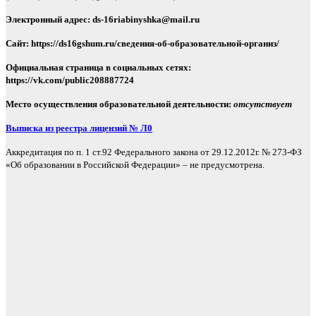
Электронный адрес: ds-16riabinyshka@mail.ru
Сайт: https://ds16gshum.ru/сведения-об-образовательной-организ/
Официальная страница в социальных сетях:
https://vk.com/public208887724
Место осуществления образовательной деятельности:
отсутствует
Выписка из реестра лицензий № Л0
Аккредитация по п. 1 ст.92 Федерального закона от 29.12.2012г. № 273-ФЗ
«Об образовании в Российской Федерации» – не предусмотрена.