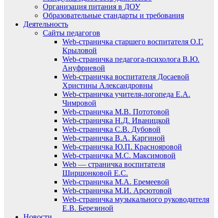
Организация питания в ДОУ
Образовательные стандарты и требования
Деятельность
Сайты педагогов
Web-страничка старшего воспитателя О.Г.
Крыловой
Web-страничка педагога-психолога В.Ю.
Ануфриевой
Web-страничка воспитателя Досаевой
Христины Александровны
Web-страничка учителя-логопеда Е.А.
Чимровой
Web-страничка М.В. Пототовой
Web-страничка Н.Д. Иваницкой
Web-страничка С.В. Дубовой
Web-страничка В.А. Каргиной
Web-страничка Ю.П. Краснояровой
Web-страничка М.С. Максимовой
Web — страничка воспитателя
Ширшонковой Е.С.
Web-страничка М.А. Еремеевой
Web-страничка М.И. Арсютовой
Web-страничка музыкального руководителя
Е.В. Березиной
Новости