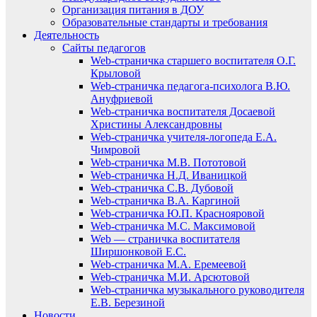
Организация питания в ДОУ
Образовательные стандарты и требования
Деятельность
Сайты педагогов
Web-страничка старшего воспитателя О.Г.
Крыловой
Web-страничка педагога-психолога В.Ю.
Ануфриевой
Web-страничка воспитателя Досаевой
Христины Александровны
Web-страничка учителя-логопеда Е.А.
Чимровой
Web-страничка М.В. Пототовой
Web-страничка Н.Д. Иваницкой
Web-страничка С.В. Дубовой
Web-страничка В.А. Каргиной
Web-страничка Ю.П. Краснояровой
Web-страничка М.С. Максимовой
Web — страничка воспитателя
Ширшонковой Е.С.
Web-страничка М.А. Еремеевой
Web-страничка М.И. Арсютовой
Web-страничка музыкального руководителя
Е.В. Березиной
Новости