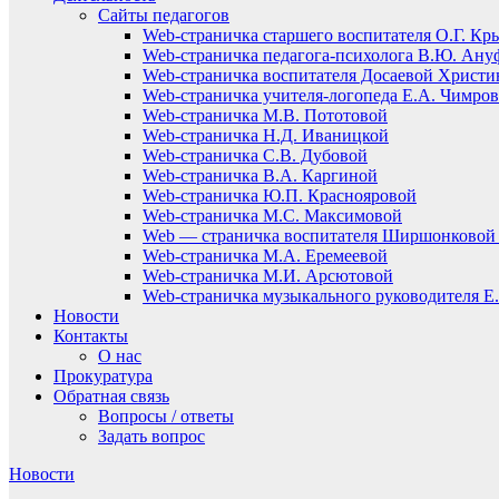
Сайты педагогов
Web-страничка старшего воспитателя О.Г. Кр
Web-страничка педагога-психолога В.Ю. Ану
Web-страничка воспитателя Досаевой Христ
Web-страничка учителя-логопеда Е.А. Чимро
Web-страничка М.В. Пототовой
Web-страничка Н.Д. Иваницкой
Web-страничка С.В. Дубовой
Web-страничка В.А. Каргиной
Web-страничка Ю.П. Краснояровой
Web-страничка М.С. Максимовой
Web — страничка воспитателя Ширшонковой 
Web-страничка М.А. Еремеевой
Web-страничка М.И. Арсютовой
Web-страничка музыкального руководителя Е.
Новости
Контакты
О нас
Прокуратура
Обратная связь
Вопросы / ответы
Задать вопрос
Новости