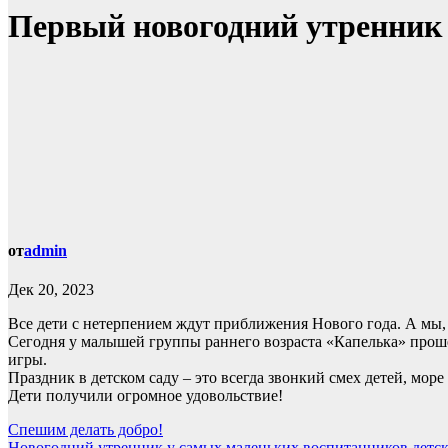
Первый новогодний утренник
от
admin
Дек 20, 2023
Все дети с нетерпением ждут приближения Нового года. А мы, в
Сегодня у малышей группы раннего возраста «Капелька» проше
игры.
Праздник в детском саду – это всегда звонкий смех детей, мор
Дети получили огромное удовольствие!
Навигация
Спешим делать добро!
Новогодний утренник у самых маленьких воспитанников детск