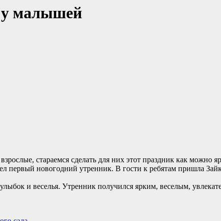
 у малышей
зрослые, стараемся сделать для них этот праздник как можно яр
л первый новогодний утренник. В гости к ребятам пришла Зайка
е улыбок и веселья. Утренник получился ярким, веселым, увлека
ого сада