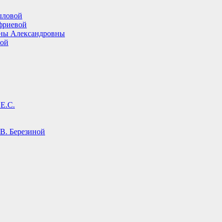
ыловой
фриевой
ины Александровны
вой
Е.С.
В. Березиной