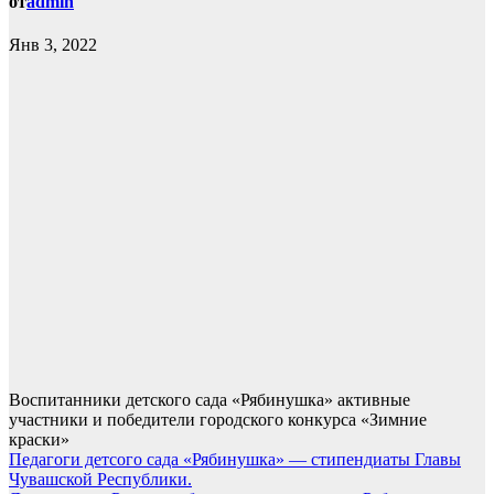
от
admin
Янв 3, 2022
Воспитанники детского сада «Рябинушка» активные
участники и победители городского конкурса «Зимние
краски»
Навигация
Педагоги детсого сада «Рябинушка» — стипендиаты Главы
Чувашской Республики.
по