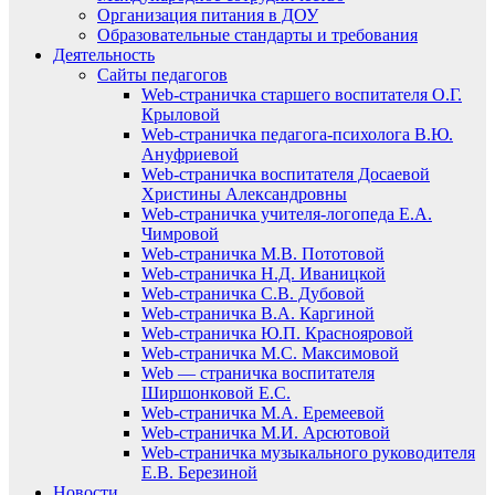
Организация питания в ДОУ
Образовательные стандарты и требования
Деятельность
Сайты педагогов
Web-страничка старшего воспитателя О.Г.
Крыловой
Web-страничка педагога-психолога В.Ю.
Ануфриевой
Web-страничка воспитателя Досаевой
Христины Александровны
Web-страничка учителя-логопеда Е.А.
Чимровой
Web-страничка М.В. Пототовой
Web-страничка Н.Д. Иваницкой
Web-страничка С.В. Дубовой
Web-страничка В.А. Каргиной
Web-страничка Ю.П. Краснояровой
Web-страничка М.С. Максимовой
Web — страничка воспитателя
Ширшонковой Е.С.
Web-страничка М.А. Еремеевой
Web-страничка М.И. Арсютовой
Web-страничка музыкального руководителя
Е.В. Березиной
Новости