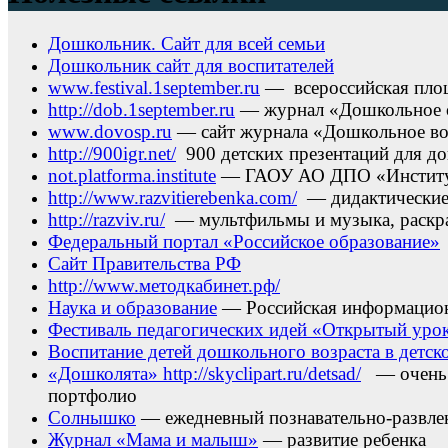
Дошкольник. Сайт для всей семьи
Дошкольник сайт для воспитателей
www.festival.1september.ru
— всероссийская площ
http://dob.1september.ru
— журнал «Дошкольное 
www.dovosp.ru
— сайт журнала «Дошкольное во
http://900igr.net/
900 детских презентаций для д
not.platforma.institute
— ГАОУ АО ДПО «Институт
http://www.razvitierebenka.com/
— дидактические 
http://razviv.ru/
— мультфильмы и музыка, раскра
Федеральный портал «Российское образование»
Сайт Правительства РФ
http://www.методкабинет.рф/
Наука и образование
— Российская информационн
Фестиваль педагогических идей «Открытый уро
Воспитание детей дошкольного возраста в детско
«Дошколята»
http://skyclipart.ru/detsad/
— очень м
портфолио
Солнышко
— ежедневный познавательно-развлека
Журнал «Мама и малыш»
— развитие ребенка