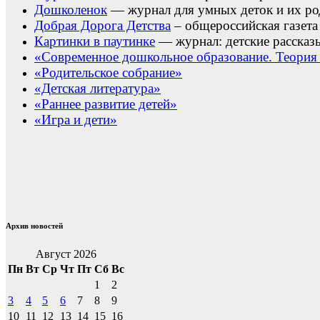
Дошколенок
— журнал для умных деток и их ро
Добрая Дорога Детства
– общероссийская газета 
Картинки в паутинке
— журнал: детские рассказ
«Современное дошкольное образование. Теория 
«Родительское собрание»
«Детская литература»
«Раннее развитие детей»
«Игра и дети»
Архив новостей
Август 2026
Пн
Вт
Ср
Чт
Пт
Сб
Вс
1
2
3
4
5
6
7
8
9
10
11
12
13
14
15
16