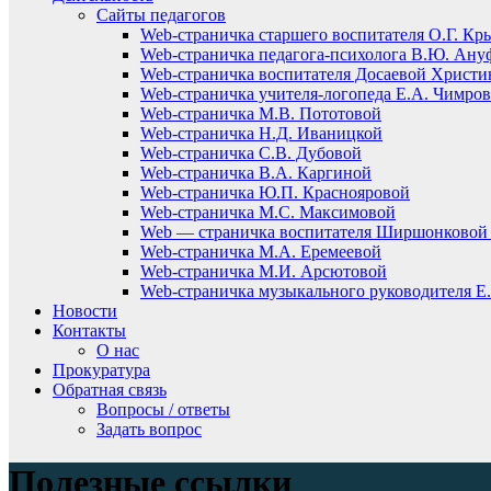
Сайты педагогов
Web-страничка старшего воспитателя О.Г. Кр
Web-страничка педагога-психолога В.Ю. Ану
Web-страничка воспитателя Досаевой Христ
Web-страничка учителя-логопеда Е.А. Чимро
Web-страничка М.В. Пототовой
Web-страничка Н.Д. Иваницкой
Web-страничка С.В. Дубовой
Web-страничка В.А. Каргиной
Web-страничка Ю.П. Краснояровой
Web-страничка М.С. Максимовой
Web — страничка воспитателя Ширшонковой 
Web-страничка М.А. Еремеевой
Web-страничка М.И. Арсютовой
Web-страничка музыкального руководителя Е.
Новости
Контакты
О нас
Прокуратура
Обратная связь
Вопросы / ответы
Задать вопрос
Полезные ссылки