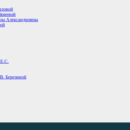
ыловой
фриевой
ины Александровны
вой
Е.С.
В. Березиной