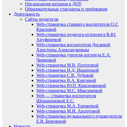
Организация питания в ДОУ
Образовательные стандарты и требования
Деятельность
Сайты педагогов
Web-страничка старшего воспитателя О.Г.
Крыловой
Web-страничка педагога-психолога В.Ю.
Ануфриевой
Web-страничка воспитателя Досаевой
Христины Александровны
Web-страничка учителя-логопеда Е.А.
Чимровой
Web-страничка М.В. Пототовой
Web-страничка Н.Д. Иваницкой
Web-страничка С.В. Дубовой
Web-страничка В.А. Каргиной
Web-страничка Ю.П. Краснояровой
Web-страничка М.С. Максимовой
Web — страничка воспитателя
Ширшонковой Е.С.
Web-страничка М.А. Еремеевой
Web-страничка М.И. Арсютовой
Web-страничка музыкального руководителя
Е.В. Березиной
Новости