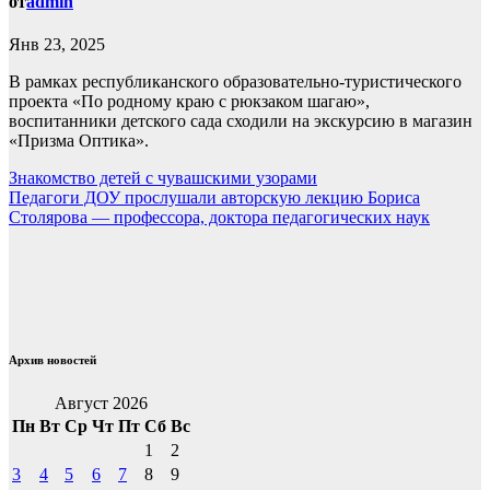
от
admin
Янв 23, 2025
В рамках республиканского образовательно-туристического
проекта «По родному краю с рюкзаком шагаю»,
воспитанники детского сада сходили на экскурсию в магазин
«Призма Оптика».
Навигация
Знакомство детей с чувашскими узорами
Педагоги ДОУ прослушали авторскую лекцию Бориса
по
Столярова — профессора, доктора педагогических наук
записям
Архив новостей
Август 2026
Пн
Вт
Ср
Чт
Пт
Сб
Вс
1
2
3
4
5
6
7
8
9