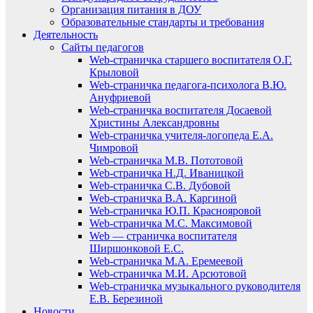
Организация питания в ДОУ
Образовательные стандарты и требования
Деятельность
Сайты педагогов
Web-страничка старшего воспитателя О.Г.
Крыловой
Web-страничка педагога-психолога В.Ю.
Ануфриевой
Web-страничка воспитателя Досаевой
Христины Александровны
Web-страничка учителя-логопеда Е.А.
Чимровой
Web-страничка М.В. Пототовой
Web-страничка Н.Д. Иваницкой
Web-страничка С.В. Дубовой
Web-страничка В.А. Каргиной
Web-страничка Ю.П. Краснояровой
Web-страничка М.С. Максимовой
Web — страничка воспитателя
Ширшонковой Е.С.
Web-страничка М.А. Еремеевой
Web-страничка М.И. Арсютовой
Web-страничка музыкального руководителя
Е.В. Березиной
Новости