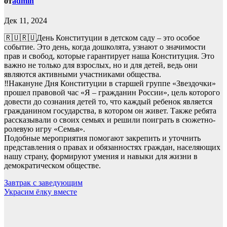
от
admin
Дек 11, 2024
🇷🇺🇷🇺День Конституции в детском саду – это особое
событие. Это день, когда дошколята, узнают о значимости
прав и свобод, которые гарантирует наша Конституция. Это
важно не только для взрослых, но и для детей, ведь они
являются активными участниками общества.
‼Накануне Дня Конституции в старшей группе «Звездочки»
прошел правовой час «Я – гражданин России», цель которого
довести до сознания детей то, что каждый ребенок является
гражданином государства, в котором он живет. Также ребята
рассказывали о своих семьях и решили поиграть в сюжетно-
ролевую игру «Семья».
Подобные мероприятия помогают закрепить и уточнить
представления о правах и обязанностях граждан, населяющих
нашу страну, формируют умения и навыки для жизни в
демократическом обществе.
Навигация
Завтрак с заведующим
Украсим ёлку вместе
по
записям