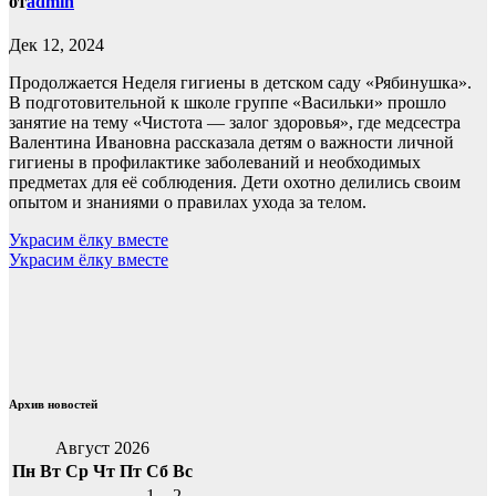
от
admin
Дек 12, 2024
Продолжается Неделя гигиены в детском саду «Рябинушка».
В подготовительной к школе группе «Васильки» прошло
занятие на тему «Чистота — залог здоровья», где медсестра
Валентина Ивановна рассказала детям о важности личной
гигиены в профилактике заболеваний и необходимых
предметах для её соблюдения. Дети охотно делились своим
опытом и знаниями о правилах ухода за телом.
Навигация
Украсим ёлку вместе
Украсим ёлку вместе
по
записям
Архив новостей
Август 2026
Пн
Вт
Ср
Чт
Пт
Сб
Вс
1
2