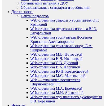
Организация питания в ДОУ
Образовательные стандарты и требования
Деятельность
Сайты педагогов
Web-страничка старшего воспитателя О.Г.
Крыловой
Web-страничка педагога-психолога В.Ю.
Ануфриевой
Web-страничка воспитателя Досаевой
Христины Александровны
Web-страничка учителя-логопеда Е.А.
Чимровой
Web-страничка М.В. Пототовой
Web-страничка Н.Д. Иваницкой
Web-страничка С.В. Дубовой
Web-страничка В.А. Каргиной
Web-страничка Ю.П. Краснояровой
Web-страничка М.С. Максимовой
Web — страничка воспитателя
Ширшонковой Е.С.
Web-страничка М.А. Еремеевой
Web-страничка М.И. Арсютовой
Web-страничка музыкального руководителя
Е.В. Березиной
Новости