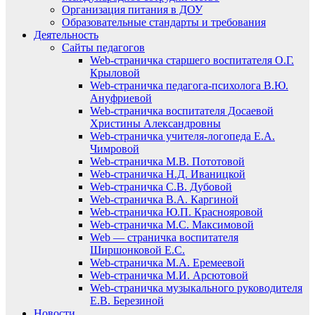
Организация питания в ДОУ
Образовательные стандарты и требования
Деятельность
Сайты педагогов
Web-страничка старшего воспитателя О.Г.
Крыловой
Web-страничка педагога-психолога В.Ю.
Ануфриевой
Web-страничка воспитателя Досаевой
Христины Александровны
Web-страничка учителя-логопеда Е.А.
Чимровой
Web-страничка М.В. Пототовой
Web-страничка Н.Д. Иваницкой
Web-страничка С.В. Дубовой
Web-страничка В.А. Каргиной
Web-страничка Ю.П. Краснояровой
Web-страничка М.С. Максимовой
Web — страничка воспитателя
Ширшонковой Е.С.
Web-страничка М.А. Еремеевой
Web-страничка М.И. Арсютовой
Web-страничка музыкального руководителя
Е.В. Березиной
Новости