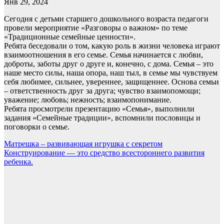
Янв 29, 2024
Сегодня с детьми старшего дошкольного возраста педагоги
провели мероприятие «Разговоры о важном» по теме
«Традиционные семейные ценности».
Ребята беседовали о том, какую роль в жизни человека играют
взаимоотношения в его семье. Семья начинается с любви,
доброты, заботы друг о друге и, конечно, с дома. Семья – это
наше место силы, наша опора, наш тыл, в семье мы чувствуем
себя любимее, сильнее, увереннее, защищеннее. Основа семьи
– ответственность друг за друга; чувство взаимопомощи;
уважение; любовь; нежность; взаимопонимание.
Ребята просмотрели презентацию «Семья», выполнили
задания «Семейные традиции», вспомнили пословицы и
поговорки о семье.
Навигация
Матрешка – развивающая игрушка с секретом
Конструирование — это средство всестороннего развития
по
ребенка.
записям