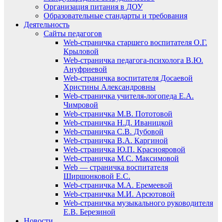
Организация питания в ДОУ
Образовательные стандарты и требования
Деятельность
Сайты педагогов
Web-страничка старшего воспитателя О.Г.
Крыловой
Web-страничка педагога-психолога В.Ю.
Ануфриевой
Web-страничка воспитателя Досаевой
Христины Александровны
Web-страничка учителя-логопеда Е.А.
Чимровой
Web-страничка М.В. Пототовой
Web-страничка Н.Д. Иваницкой
Web-страничка С.В. Дубовой
Web-страничка В.А. Каргиной
Web-страничка Ю.П. Краснояровой
Web-страничка М.С. Максимовой
Web — страничка воспитателя
Ширшонковой Е.С.
Web-страничка М.А. Еремеевой
Web-страничка М.И. Арсютовой
Web-страничка музыкального руководителя
Е.В. Березиной
Новости